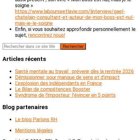
soigne »
https://www.labourseetlavie.com/linterview/gael-
chatelain-consultant-et-auteur-de-mon-boss-est-nul-
mais-je-le-soigne
Enfin, si vous souhaitez approfondir personnellement le
sujet,
rencontrez nous!
Barre
Rechercher
dans
latérale
ce
Articles récents
principale
site
Web
Santé mentale au travail : prévenir dès la rentrée 2026
Démissionner: pour manque de sens et d’impact
L’explosion des indépendants en France
Le Bilan de compétences Booster
Syndrome de l’imposteur: l’évincer en 5 points
Blog partenaires
Le blog Parlons RH
Mentions légales