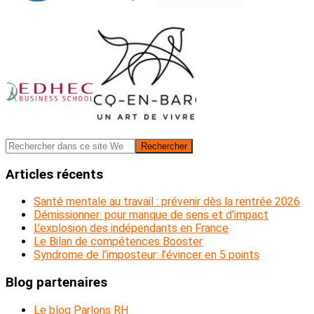
Barre
Rechercher
dans
latérale
ce
Articles récents
principale
site
Web
Santé mentale au travail : prévenir dès la rentrée 2026
Démissionner: pour manque de sens et d’impact
L’explosion des indépendants en France
Le Bilan de compétences Booster
Syndrome de l’imposteur: l’évincer en 5 points
Blog partenaires
Le blog Parlons RH