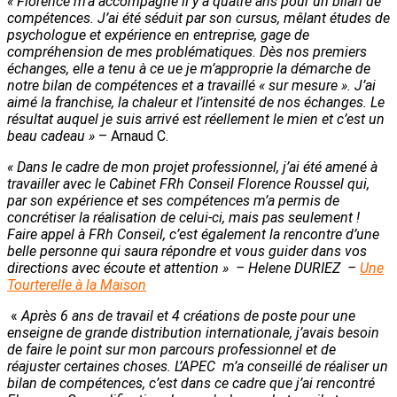
« Florence m’a accompagné il y a quatre ans pour un bilan de
compétences. J’ai été séduit par son cursus, mêlant études de
psychologue et expérience en entreprise, gage de
compréhension de mes problématiques. Dès nos premiers
échanges, elle a tenu à ce ue je m’approprie la démarche de
notre bilan de compétences et a travaillé « sur mesure ». J’ai
aimé la franchise, la chaleur et l’intensité de nos échanges. Le
résultat auquel je suis arrivé est réellement le mien et c’est un
beau cadeau »
– Arnaud C.
« Dans le cadre de mon projet professionnel, j’ai été amené à
travailler avec le Cabinet FRh Conseil Florence Roussel qui,
par son expérience et ses compétences m’a permis de
concrétiser la réalisation de celui-ci, mais pas seulement !
Faire appel à FRh Conseil, c’est également la rencontre d’une
belle personne qui saura répondre et vous guider dans vos
directions avec écoute et attention » –
Helene DURIEZ –
Une
Tourterelle à la Maison
«
Après 6 ans de travail et 4 créations de poste pour une
enseigne de grande distribution internationale, j’avais besoin
de faire le point sur mon parcours professionnel et de
réajuster certaines choses. L’APEC m’a conseillé de réaliser un
bilan de compétences, c’est dans ce cadre que j’ai rencontré