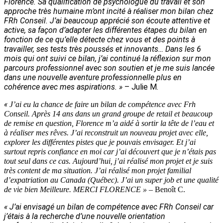
Florence. Sa qualification de psychologue du travail et son
approche très humaine m’ont incité à réaliser mon bilan chez
FRh Conseil. J’ai beaucoup apprécié son écoute attentive et
active, sa façon d’adapter les différentes étapes du bilan en
fonction de ce qu’elle détecte chez vous et des points à
travailler, ses tests très poussés et innovants… Dans les 6
mois qui ont suivi ce bilan, j’ai continué la réflexion sur mon
parcours professionnel avec son soutien et je me suis lancée
dans une nouvelle aventure professionnelle plus en
cohérence avec mes aspirations. »
– Julie M.
«
J’ai eu la chance de faire un bilan de compétence avec Frh
Conseil. Après 14 ans dans un grand groupe de retail et beaucoup
de remise en question, Florence m’a aidé à sortir la tête de l’eau et
à réaliser mes rêves.
J’ai reconstruit un nouveau projet avec elle,
explorer les différentes pistes que je pouvais envisager. Et j’ai
surtout repris confiance en moi car j’ai découvert que je n’étais pas
tout seul dans ce cas.
Aujourd’hui, j’ai réalisé mon projet et je suis
très content de ma situation. J’ai réalisé mon projet familial
d’expatriation au Canada (Québec). J’ai un super job et une qualité
de vie bien Meilleure.
MERCI FLORENCE »
– Benoît C.
« J’ai envisagé un bilan de compétence avec FRh Conseil car
j’étais à la recherche d’une nouvelle orientation