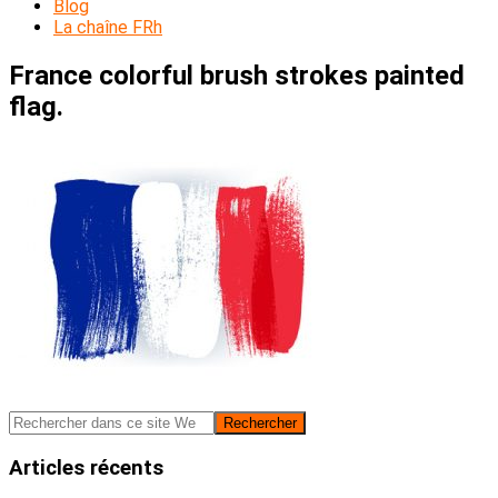
Blog
La chaîne FRh
France colorful brush strokes painted
flag.
Barre
Rechercher
dans
latérale
ce
Articles récents
principale
site