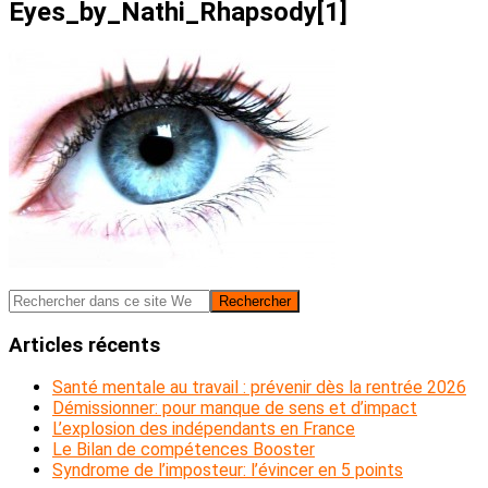
Eyes_by_Nathi_Rhapsody[1]
Barre
Rechercher
dans
latérale
ce
Articles récents
principale
site
Web
Santé mentale au travail : prévenir dès la rentrée 2026
Démissionner: pour manque de sens et d’impact
L’explosion des indépendants en France
Le Bilan de compétences Booster
Syndrome de l’imposteur: l’évincer en 5 points