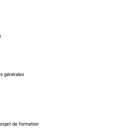
e
es générales
 projet de formation