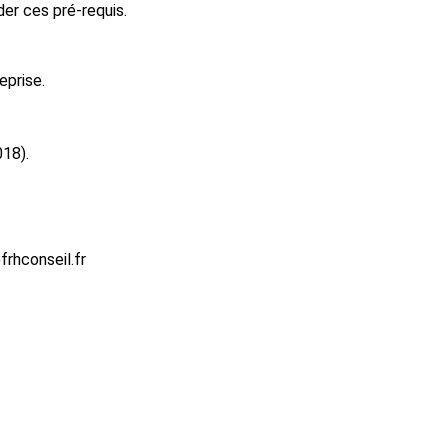
er ces pré-requis.
eprise.
018).
rhconseil.fr