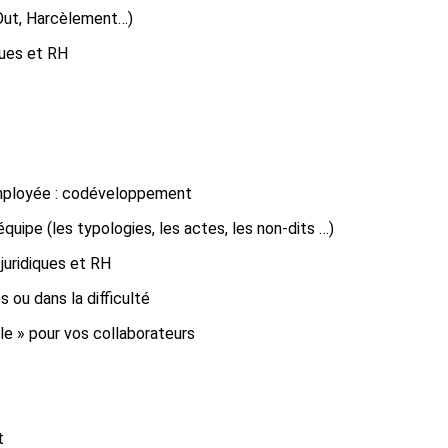
 Out, Harcèlement…)
ques et RH
 employée : codéveloppement
équipe (les typologies, les actes, les non-dits …)
juridiques et RH
 ou dans la difficulté
le » pour vos collaborateurs
t