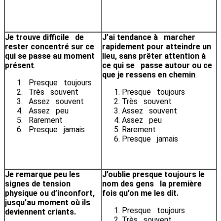
Je trouve difficile de
J’ai tendance à marcher
rester concentré sur ce
rapidement pour atteindre un
qui se passe au moment
lieu, sans prêter attention à
présent
.
ce qui se passe autour ou ce
que je ressens en chemin
.
Presque toujours
Très souvent
Presque toujours
Assez souvent
Très souvent
Assez peu
Assez souvent
Rarement
Assez peu
Presque jamais
Rarement
Presque jamais
Je remarque peu les
J’oublie presque toujours le
signes de tension
nom des gens la première
physique ou d’inconfort,
fois qu’on me les dit.
jusqu’au moment où ils
Presque toujours
deviennent criants.
Très souvent