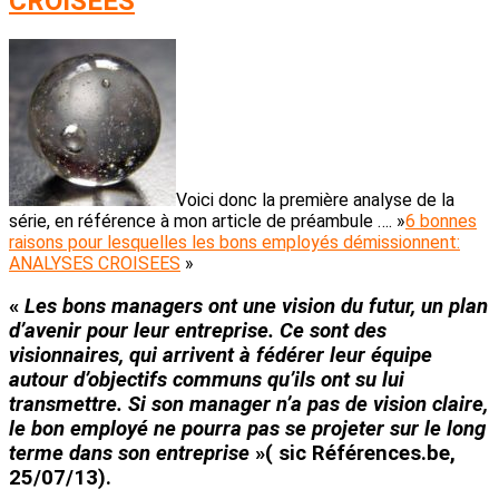
CROISEES
Voici donc la première analyse de la
série, en référence à mon article de préambule …. »
6 bonnes
raisons pour lesquelles les bons employés démissionnent:
ANALYSES CROISEES
»
«
Les bons managers ont une
vision du futur
, un plan
d’avenir pour leur entreprise. Ce sont des
visionnaires, qui arrivent à fédérer leur équipe
autour d’
objectifs communs
qu’ils ont su lui
transmettre. Si son manager n’a pas de
vision
claire,
le bon employé ne pourra pas
se projeter sur le long
terme
dans son entreprise
»( sic Références.be,
25/07/13).