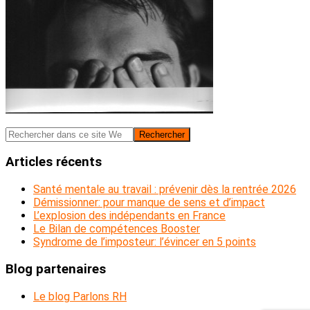
Barre
Rechercher
dans
latérale
ce
Articles récents
principale
site
Web
Santé mentale au travail : prévenir dès la rentrée 2026
Démissionner: pour manque de sens et d’impact
L’explosion des indépendants en France
Le Bilan de compétences Booster
Syndrome de l’imposteur: l’évincer en 5 points
Blog partenaires
Le blog Parlons RH