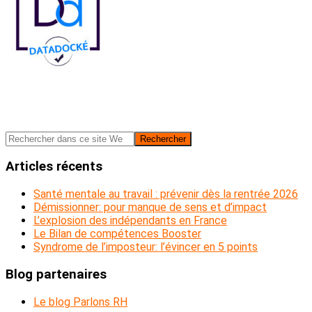
Barre
Rechercher
dans
latérale
ce
Articles récents
principale
site
Web
Santé mentale au travail : prévenir dès la rentrée 2026
Démissionner: pour manque de sens et d’impact
L’explosion des indépendants en France
Le Bilan de compétences Booster
Syndrome de l’imposteur: l’évincer en 5 points
Blog partenaires
Le blog Parlons RH