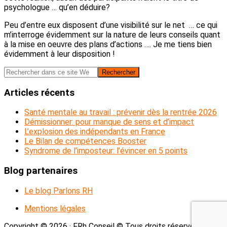
psychologue … qu’en déduire?
Peu d’entre eux disposent d’une visibilité sur le net … ce qui
m’interroge évidemment sur la nature de leurs conseils quant
à la mise en oeuvre des plans d’actions …. Je me tiens bien
évidemment à leur disposition !
Barre
Rechercher
dans
latérale
ce
Articles récents
principale
site
Web
Santé mentale au travail : prévenir dès la rentrée 2026
Démissionner: pour manque de sens et d’impact
L’explosion des indépendants en France
Le Bilan de compétences Booster
Syndrome de l’imposteur: l’évincer en 5 points
Blog partenaires
Le blog Parlons RH
Mentions légales
Copyright © 2026 · FRh Conseil © Tous droits réservés.