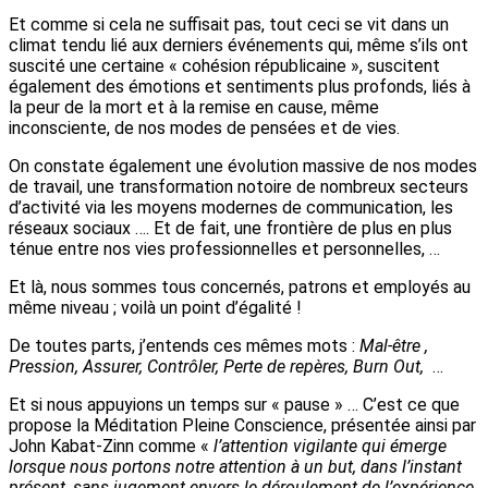
Et comme si cela ne suffisait pas, tout ceci se vit dans un
climat tendu lié aux derniers événements qui, même s’ils ont
suscité une certaine « cohésion républicaine », suscitent
également des émotions et sentiments plus profonds, liés à
la peur de la mort et à la remise en cause, même
inconsciente, de nos modes de pensées et de vies.
On constate également une évolution massive de nos modes
de travail, une transformation notoire de nombreux secteurs
d’activité via les moyens modernes de communication, les
réseaux sociaux …. Et de fait, une frontière de plus en plus
ténue entre nos vies professionnelles et personnelles, …
Et là, nous sommes tous concernés, patrons et employés au
même niveau ; voilà un point d’égalité !
De toutes parts, j’entends ces mêmes mots :
Mal-être ,
Pression, Assurer, Contrôler, Perte de repères, Burn Out,
…
Et si nous appuyions un temps sur « pause » … C’est ce que
propose la Méditation Pleine Conscience, présentée ainsi par
John Kabat-Zinn comme «
l’attention vigilante qui émerge
lorsque nous portons notre attention à un but, dans l’instant
présent, sans jugement envers le déroulement de l’expérience