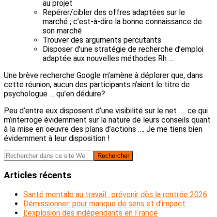
au projet
Repérer/cibler des offres adaptées sur le
marché ; c’est-à-dire la bonne connaissance de
son marché
Trouver des arguments percutants
Disposer d’une stratégie de recherche d’emploi
adaptée aux nouvelles méthodes Rh …
Une brève recherche Google m’amène à déplorer que, dans
cette réunion, aucun des participants n’aient le titre de
psychologue … qu’en déduire?
Peu d’entre eux disposent d’une visibilité sur le net … ce qui
m’interroge évidemment sur la nature de leurs conseils quant
à la mise en oeuvre des plans d’actions …. Je me tiens bien
évidemment à leur disposition !
Barre
Rechercher
dans
latérale
ce
Articles récents
principale
site
Web
Santé mentale au travail : prévenir dès la rentrée 2026
Démissionner: pour manque de sens et d’impact
L’explosion des indépendants en France