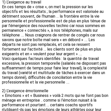
1) L’exigence au travail
En ces temps de « crise », on met la pression sur les
objectifs et les résultats ; la performance est valorisée au
détriment souvent, de l’humain … la frontière entre la vie
personnelle et professionnelle est de plus en plus ténue de
par l’émergence des nouvelles techno car nous sommes en
permanence « connectés », à nos téléphones, mails sur
téléphone …. Nous craignons de rentrer de congés car nous
savons que notre boîte mail sera « en débord » …. Les
départs ne sont pas remplacés, et cela se ressent
fortement sur l’activité … les clients sont de plus en plus
exigeants et en « veulent pour leur argent » ….
Voici quelques facteurs identifiés : la quantité de travail
excessive, la pression temporelle (salariés ne disposant pas
suffisamment de temps pour faire leur travail), la complexité
du travail (variété et multitude de tâches à exercer dans un
temps donné), difficultés de conciliation entre la vie
professionnelle et la vie personnelle ….
2) L’exigence émotionnelle
« Emotions » et « Business » voilà 2 mots qui ne font pas bon
ménage en entreprise .. comme si l’émotion nuisait à la
performance et pourtant … certains coachs sportifs
n’utilisent-ils pas les émotions de leurs athlètes pour leur