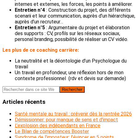
internes et externes, les forces, les points à améliorer.
Entretien n°4
: Construction du projet, des différents
scenarii et leur communication, auprès d’un hiérarchique,
auprès d’un recruteur…
Entretien n°5
: Argumentaire du projet et élaboration
des supports : CV, profils sur les réseaux sociaux,
personal branding, possibilité de réaliser un CV vidéo.
Les plus de ce coaching carrière:
La neutralité et la déontologie d’un Psychologue du
travail
Un travail en profondeur, une réflexion hors de mon
contexte professionnel (rdv et devis sur demande)
Barre
Rechercher
dans
latérale
ce
Articles récents
principale
site
Web
Santé mentale au travail : prévenir dès la rentrée 2026
Démissionner: pour manque de sens et d’impact
L’explosion des indépendants en France
Le Bilan de compétences Booster
Syndrome de l’imposteur: l’évincer en 5 points