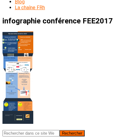
Blog
La chaîne FRh
infographie conférence FEE2017
Barre
Rechercher