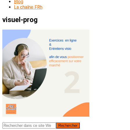
Blog
La chaîne FRh
visuel-prog
Barre
Rechercher