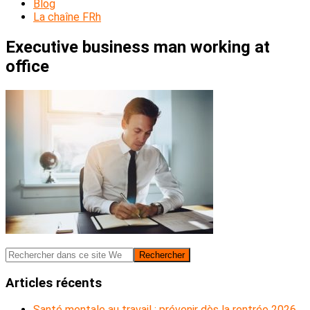
Blog
La chaîne FRh
Executive business man working at
office
Barre
Rechercher
dans
latérale
ce
Articles récents
principale
site
Web
Santé mentale au travail : prévenir dès la rentrée 2026