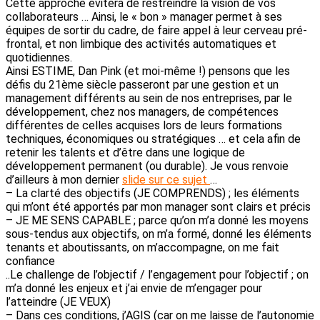
Cette approche évitera de restreindre la vision de vos
collaborateurs … Ainsi, le « bon » manager permet à ses
équipes de sortir du cadre, de faire appel à leur cerveau pré-
frontal, et non limbique des activités automatiques et
quotidiennes.
Ainsi ESTIME, Dan Pink (et moi-même !) pensons que les
défis du 21ème siècle passeront par une gestion et un
management différents au sein de nos entreprises, par le
développement, chez nos managers, de compétences
différentes de celles acquises lors de leurs formations
techniques, économiques ou stratégiques … et cela afin de
retenir les talents et d’être dans une logique de
développement permanent (ou durable). Je vous renvoie
d’ailleurs à mon dernier
slide sur ce sujet
…
– La clarté des objectifs (JE COMPRENDS) ; les éléments
qui m’ont été apportés par mon manager sont clairs et précis
– JE ME SENS CAPABLE ; parce qu’on m’a donné les moyens
sous-tendus aux objectifs, on m’a formé, donné les éléments
tenants et aboutissants, on m’accompagne, on me fait
confiance
..Le challenge de l’objectif / l’engagement pour l’objectif ; on
m’a donné les enjeux et j’ai envie de m’engager pour
l’atteindre (JE VEUX)
– Dans ces conditions, j’AGIS (car on me laisse de l’autonomie