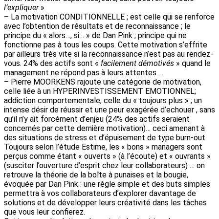
l’expliquer
»
– La motivation CONDITIONNELLE ; est celle qui se renforce
avec l’obtention de résultats et de reconnaissance ; le
principe du « alors…, si… » de Dan Pink ; principe qui ne
fonctionne pas à tous les coups. Cette motivation s’effrite
par ailleurs très vite si la reconnaissance n’est pas au rendez-
vous. 24% des actifs sont «
facilement démotivés
» quand le
management ne répond pas à leurs attentes …
– Pierre MOORKENS rajoute une catégorie de motivation,
celle liée à un HYPERINVESTISSEMENT EMOTIONNEL;
addiction comportementale, celle du « toujours plus » ; un
intense désir de réussir et une peur exagérée d’echouer , sans
qu’il n’y ait forcément d’enjeu (24% des actifs seraient
concernés par cette dernière motivation)… ceci amenant à
des situations de stress et d’épuisement de type burn-out.
Toujours selon l’étude Estime, les « bons » managers sont
perçus comme étant « ouverts » (à l’écoute) et « ouvrants »
(susciter l’ouverture d’esprit chez leur collaborateurs) … on
retrouve la théorie de la boîte à punaises et la bougie,
évoquée par Dan Pink : une règle simple et des buts simples
permettra à vos collaborateurs d’explorer davantage de
solutions et de développer leurs créativité dans les tâches
que vous leur confierez.