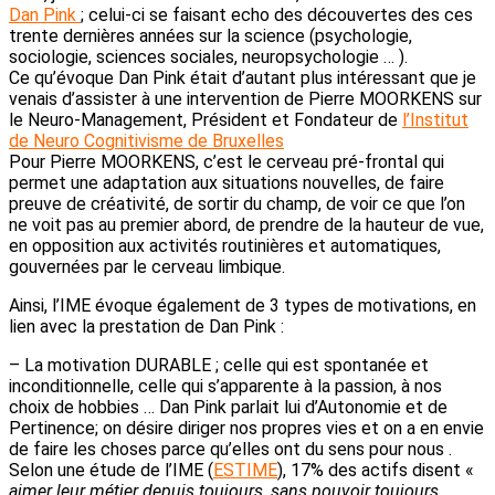
Dan Pink
; celui-ci se faisant echo des découvertes des ces
trente dernières années sur la science (psychologie,
sociologie, sciences sociales, neuropsychologie … ).
Ce qu’évoque Dan Pink était d’autant plus intéressant que je
venais d’assister à une intervention de Pierre MOORKENS sur
le Neuro-Management, Président et Fondateur de
l’Institut
de Neuro Cognitivisme de Bruxelles
Pour Pierre MOORKENS, c’est le cerveau pré-frontal qui
permet une adaptation aux situations nouvelles, de faire
preuve de créativité, de sortir du champ, de voir ce que l’on
ne voit pas au premier abord, de prendre de la hauteur de vue,
en opposition aux activités routinières et automatiques,
gouvernées par le cerveau limbique.
Ainsi, l’IME évoque également de 3 types de motivations, en
lien avec la prestation de Dan Pink :
– La motivation DURABLE ; celle qui est spontanée et
inconditionnelle, celle qui s’apparente à la passion, à nos
choix de hobbies … Dan Pink parlait lui d’Autonomie et de
Pertinence; on désire diriger nos propres vies et on a en envie
de faire les choses parce qu’elles ont du sens pour nous .
Selon une étude de l’IME (
ESTIME
), 17% des actifs disent «
aimer leur métier depuis toujours, sans pouvoir toujours