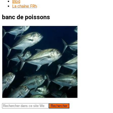
Blog
La chaîne FRh
banc de poissons
Barre
Rechercher
dans