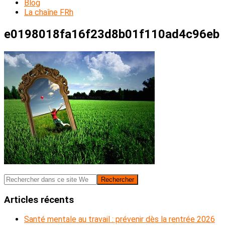
Blog
La chaîne FRh
e0198018fa16f23d8b01f110ad4c96eb
Barre
Rechercher
dans
latérale
ce
Articles récents
principale
site
Web
Santé mentale au travail : prévenir dès la rentrée 2026