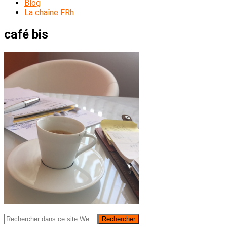
Blog
La chaîne FRh
café bis
Barre
Rechercher