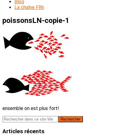
Blog
La chaîne FRh
poissonsLN-copie-1
ensemble on est plus fort!
Barre
Rechercher
dans
latérale
ce
Articles récents