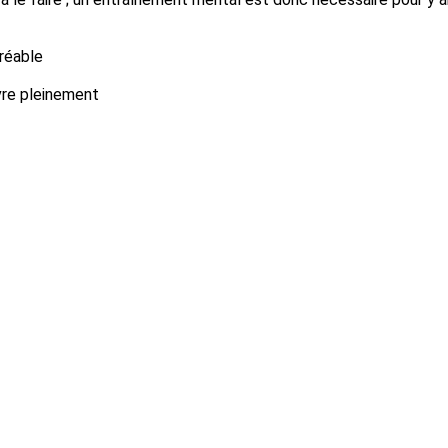
gréable
vre pleinement