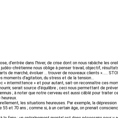
e, d’entrée dans l’hiver, de crise dont on nous rabâche les oreill
déo-chrétienne nous oblige à penser travail, objectif, résultat
s parts de marché, évoluer … trouver de nouveaux clients »…… STO
 des moments d’agitation, du stress et de la tension…
ec « intermittence » et pour autant, sait-on reconnaître ces momen
 nourrir, serait source d’équilibre ; ceci nous permettant de préve
uis ; à noter que notre cerveau est aussi câblé pour traiter ces
 heureux.
ellement, les situations heureuses. Par exemple, la dépression s
tre 55 et 70 ans ; comme si, à un certain âge, on prenait conscie
à le faire ; un entraînement mental est donc nécessaire pour y ar