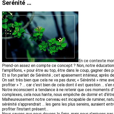
Serénité …
En ce contexte moros
Prend-on assez en compte ce concept ? Non, notre éducation ju
l’amplifions, « pour être au top, être dans le coup, gagner de
Et si l’on parlait de Sérénité ; cet apaisement intérieur, après
On sait très bien que cela ne va pas durer, « Sérénité » rime av
profiter » ? … car c’est bien de cela dont il est question … s’en
Notre inconscient a tendance à ne retenir que ces moments d’enn
complexes, cela nous hante, nous empêche de dormir et d’être
Malheureusement notre cerveau est incapable de ruminer, natur
sérénité s’apprendrait … les gens les plus sereins, auraient en
profiter l’instant présent…
Nous savons que nous devons le faire, mais nous n’arrivons pas 