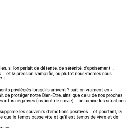
es, si l’on parlait de détente, de sérénité, d’apaisement …
s … et la pression s’amplifie, ou plutôt nous-mêmes nous
P !
ts privilégiés lorsqu’ils arrivent ? sait-on vraiment en «
nir, de protéger notre Bien-Etre, ainsi que celui de nos proches.
 infos négatives (instinct de survie) … on rumine les situations
upprime les souvenirs d’émotions positives … et pourtant, la
nce que le temps passe vite et qu’il est temps de vivre et de
river.