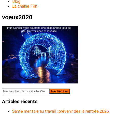
Blog
La chaîne FRh
voeux2020
Barre
Rechercher
dans
latérale
ce
Articles récents
principale
site
Web
Santé mentale au travail : prévenir dès la rentrée 2026