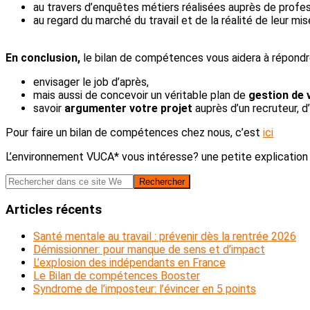
au travers d’enquêtes métiers réalisées auprès de profes
au regard du marché du travail et de la réalité de leur mi
En conclusion,
le bilan de compétences vous aidera à répondr
envisager le job d’après,
mais aussi de concevoir un véritable plan de
gestion de 
savoir
argumenter votre projet
auprès d’un recruteur, d
Pour faire un bilan de compétences chez nous, c’est
ici
L’environnement VUCA* vous intéresse? une petite explicatio
Barre
Rechercher
dans
latérale
ce
Articles récents
principale
site
Web
Santé mentale au travail : prévenir dès la rentrée 2026
Démissionner: pour manque de sens et d’impact
L’explosion des indépendants en France
Le Bilan de compétences Booster
Syndrome de l’imposteur: l’évincer en 5 points