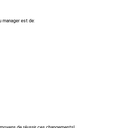
du manager est de:
es moyens de réussir ces changements!