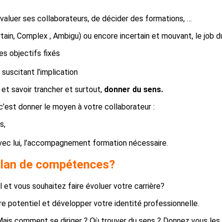
’évaluer ses collaborateurs, de décider des formations, …
tain, Complex , Ambigu) ou encore incertain et mouvant, le job 
es objectifs fixés
 suscitant l’implication
 et savoir trancher et surtout,
donner du sens.
 c’est donner le moyen à votre collaborateur :
s,
vec lui, l’accompagnement formation nécessaire.
 bilan de compétences?
et vous souhaitez faire évoluer votre carrière?
re potentiel et développer votre identité professionnelle.
! Mais comment se diriger ? Où trouver du sens ? Donnez vous l