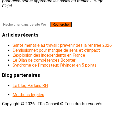
pour découvrir et apprendre les bases du métier ». Hugo
Flajet.
Barre
Rechercher
dans
latérale
ce
Articles récents
principale
site
Web
Santé mentale au travail : prévenir dès la rentrée 2026
Démissionner: pour manque de sens et d’impact
L’explosion des indépendants en France
Le Bilan de compétences Booster
Syndrome de l’imposteur: l’évincer en 5 points
Blog partenaires
Le blog Parlons RH
Mentions légales
Copyright © 2026 · FRh Conseil © Tous droits réservés.