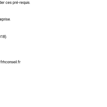
er ces pré-requis.
eprise.
018).
rhconseil.fr