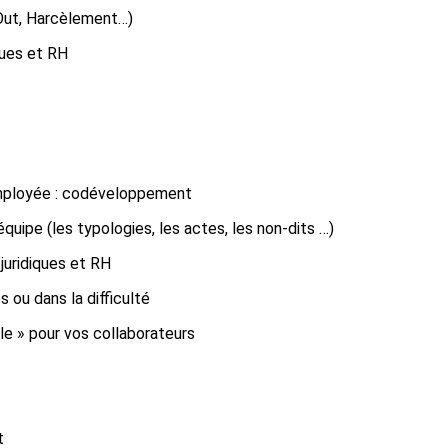
 Out, Harcèlement…)
ques et RH
 employée : codéveloppement
équipe (les typologies, les actes, les non-dits …)
juridiques et RH
 ou dans la difficulté
le » pour vos collaborateurs
t