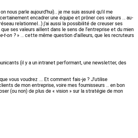
n nous parle aujourd’hui)… je me suis assuré qu’il me
s certainement encadrer une équipe et prôner ces valeurs … au-
eau relationnel…) j’ai aussi la possibilité de creuser ses
ue ses valeurs aillent dans le sens de l’entreprise et du mien
-t-on ?
» … cette même question d’ailleurs, que les recruteurs
icants (il y a un intranet performant, une newsletter, des
 que vous voudrez …. Et comment fais-je ? J’utilise
s clients de mon entreprise, voire mes fournisseurs … en bon
oser (ou non) de plus de « vision » sur la stratégie de mon