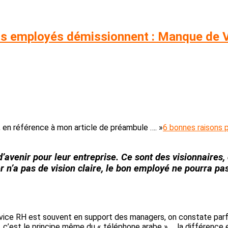
bons employés démissionnent : Manque d
e, en référence à mon article de préambule …. »
6 bonnes raisons 
d’avenir pour leur entreprise. Ce sont des visionnaires,
er n’a pas de
vision
claire, le bon employé ne pourra pa
rvice RH est souvent en support des managers, on constate parf
… c’est le principe même du « téléphone arabe » … la différence e