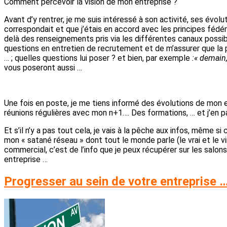
Comment percevoir la vision de mon entreprise ?
Avant d’y rentrer, je me suis intéressé à son activité, ses évo
correspondait et que j’étais en accord avec les principes fédé
delà des renseignements pris via les différentes canaux possibl
questions en entretien de recrutement et de m’assurer que la p
… ; quelles questions lui poser ? et bien, par exemple
:« demain
vous poseront aussi …
Une fois en poste, je me tiens informé des évolutions de mon 
réunions régulières avec mon n+1…. Des formations, … et j’en p
Et s’il n’y a pas tout cela, je vais à la pêche aux infos, même
mon « satané réseau » dont tout le monde parle (le vrai et le vi
commercial, c’est de l’info que je peux récupérer sur les salons
entreprise …
Progresser au sein de votre entreprise 