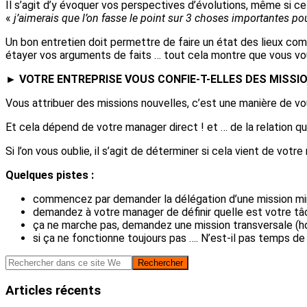
Il s’agit d’y évoquer vos perspectives d’évolutions, même 
«
j’aimerais que l’on fasse le point sur 3 choses importantes 
Un bon entretien doit permettre de faire un état des lieux com
étayer vos arguments de faits … tout cela montre que vous vo
► VOTRE ENTREPRISE VOUS CONFIE-T-ELLES DES MISSI
Vous attribuer des missions nouvelles, c’est une manière de v
Et cela dépend de votre manager direct ! et … de la relation q
Si l’on vous oublie, il s’agit de déterminer si cela vient de vo
Quelques pistes :
commencez par demander la délégation d’une mission mineu
demandez à votre manager de définir quelle est votre tâche
ça ne marche pas, demandez une mission transversale (hor
si ça ne fonctionne toujours pas …. N’est-il pas temps de
Barre
Rechercher
dans
latérale
ce
Articles récents
principale
site