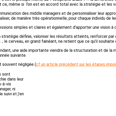
t ce, même si l’on est en accord total avec la stratégie et les v
 communication des middle managers et de personnaliser leur appr
maliser, de manière très opérationnelle, pour chaque individu de le
pressions simples et claires et également d’apporter une vision 
a stratégie définie, valoriser les résultats atteints, renforcer p
. ; le cerveau, en grand fainéant, ne retient que ce qu’il souhaite
ant, une aide importante viendra de la structuration et de la m
année suivante.
t souvent négligée (
cf un article précédent sur les étapes imp
s sont
chie dans leur
s-à-vis
nager, ni
 suivi et j’en