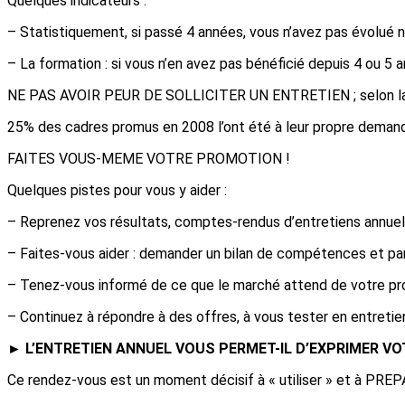
Quelques indicateurs :
– Statistiquement, si passé 4 années, vous n’avez pas évolué ni
– La formation : si vous n’en avez pas bénéficié depuis 4 ou 5 a
NE PAS AVOIR PEUR DE SOLLICITER UN ENTRETIEN ; selon la de
25% des cadres promus en 2008 l’ont été à leur propre deman
FAITES VOUS-MEME VOTRE PROMOTION !
Quelques pistes pour vous y aider :
– Reprenez vos résultats, comptes-rendus d’entretiens annuels
– Faites-vous aider : demander un bilan de compétences et par
– Tenez-vous informé de ce que le marché attend de votre pr
– Continuez à répondre à des offres, à vous tester en entreti
► L’ENTRETIEN ANNUEL VOUS PERMET-IL D’EXPRIMER VO
Ce rendez-vous est un moment décisif à « utiliser » et à PREP