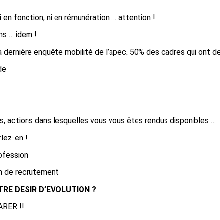
 en fonction, ni en rémunération … attention !
ns … idem !
rnière enquête mobilité de l’apec, 50% des cadres qui ont de
de
, actions dans lesquelles vous vous êtes rendus disponibles …
lez-en !
ofession
en de recrutement
TRE DESIR D’EVOLUTION ?
ARER !!