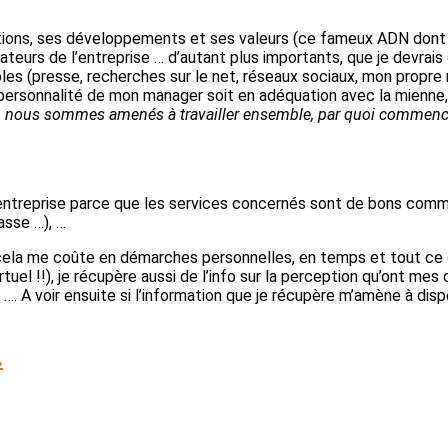
lutions, ses développements et ses valeurs (ce fameux ADN dont o
rateurs de l’entreprise … d’autant plus importants, que je devrai
es (presse, recherches sur le net, réseaux sociaux, mon propre rés
ersonnalité de mon manager soit en adéquation avec la mienne, q
, nous sommes amenés à travailler ensemble, par quoi commence
entreprise parce que les services concernés sont de bons commun
asse …), …
 si cela me coûte en démarches personnelles, en temps et tout ce
rtuel !!), je récupère aussi de l’info sur la perception qu’ont me
 …. A voir ensuite si l’information que je récupère m’amène à disp
…