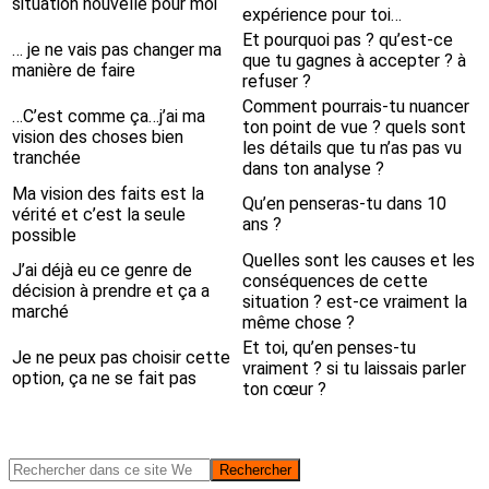
situation nouvelle pour moi
expérience pour toi…
Et pourquoi pas ? qu’est-ce
… je ne vais pas changer ma
que tu gagnes à accepter ? à
manière de faire
refuser ?
Comment pourrais-tu nuancer
…C’est comme ça…j’ai ma
ton point de vue ? quels sont
vision des choses bien
les détails que tu n’as pas vu
tranchée
dans ton analyse ?
Ma vision des faits est la
Qu’en penseras-tu dans 10
vérité et c’est la seule
ans ?
possible
Quelles sont les causes et les
J’ai déjà eu ce genre de
conséquences de cette
décision à prendre et ça a
situation ? est-ce vraiment la
marché
même chose ?
Et toi, qu’en penses-tu
Je ne peux pas choisir cette
vraiment ? si tu laissais parler
option, ça ne se fait pas
ton cœur ?
Barre
Rechercher
dans