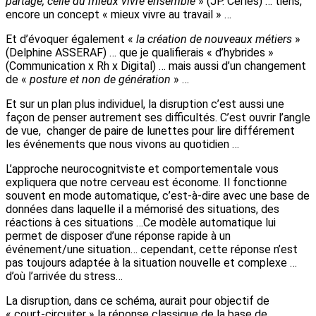
partage, celle du mieux vivre ensemble
» (JP. Cerles) … tiens,
encore un concept « mieux vivre au travail
» …
Et d’évoquer également «
la création de nouveaux métiers
»
(Delphine ASSERAF) … que je qualifierais « d’hybrides »
(Communication x Rh x Digital) … mais aussi d’un changement
de «
posture et non de génération
» …
Et sur un plan plus individuel, la disruption c’est aussi une
façon de penser autrement ses difficultés. C’est ouvrir l’angle
de vue, changer de paire de lunettes pour lire différement
les événements que nous vivons au quotidien …
L’approche neurocognitviste et comportementale vous
expliquera que notre cerveau est économe. Il fonctionne
souvent en mode automatique, c’est-à-dire avec une base de
données dans laquelle il a mémorisé des situations, des
réactions à ces situations …Ce modèle automatique lui
permet de disposer d’une réponse rapide à un
événement/une situation… cependant, cette réponse n’est
pas toujours adaptée à la situation nouvelle et complexe …
d’où l’arrivée du stress…
La disruption, dans ce schéma, aurait pour objectif de
« court-circuiter » la réponse classique de la base de