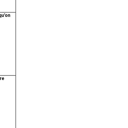
qu’on
ire