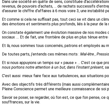
Dans une société en quête de sens, constituée d’accélération
revenus, de pouvoirs d’achats, … de rachats successifs d’entre
d’assurer le chiffre d’affaires à 6 mois voire 3, une instabilité 
Et comme si cela ne suffisait pas, tout ceci se vit dans un cli
des émotions et sentiments plus profonds, liés à la peur de l
On constate également une évolution massive de nos modes de 
sociaux …. Et de fait, une frontière de plus en plus ténue entre
Et là, nous sommes tous concernés, patrons et employés au mêm
De toutes parts, j’entends ces mêmes mots :
Mal-être , Pressi
Et si nous appuyions un temps sur « pause » … C’est ce que p
nous portons notre attention à un but, dans l’instant présent
C’est aussi mieux faire face aux turbulences, aux situations p
Avec des objectifs très différents (mais aussi complémentaires)
Pleine Conscience permet une meilleure connaissance de soi par
Savoir se poser, se regarder, où l’on est, ce que l’on pense, ce 
souffrances, sur la vie.