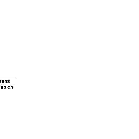
 sans
ens en