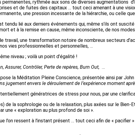
s permanentes, rythmée aux sons de diverses augmentations d’im
prises et de fuites des capitaux … tout ceci amenant à une visi
permanente, une pression incessante de la hiérarchie, ou celle que 
mat tendu lié aux derniers événements qui, même s’ils ont suscit
a mort et à la remise en cause, même inconsciente, de nos modes
travail, une transformation notoire de nombreux secteurs d’ac
 nos vies professionnelles et personnelles, …
e niveau ; voilà un point d’égalité !
on, Assurer, Contrôler, Perte de repères, Burn Out,
…
ropose la Méditation Pleine Conscience, présentée ainsi par Jo
, sans jugement envers le déroulement de l’expérience moment ap
otentiellement génératrices de stress pour nous, par une clarifi
 de la sophrologie ou de la relaxation, plus axées sur le Bien-E
 une « exploration au plus profond de soi ».
que l’on ressent à l’instant présent … tout ceci afin de « pacifier