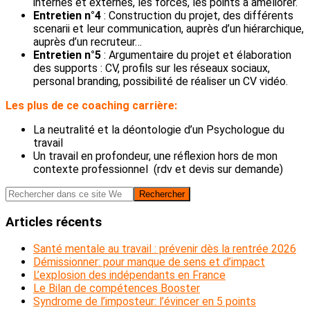
internes et externes, les forces, les points à améliorer.
Entretien n°4
: Construction du projet, des différents
scenarii et leur communication, auprès d’un hiérarchique,
auprès d’un recruteur…
Entretien n°5
: Argumentaire du projet et élaboration
des supports : CV, profils sur les réseaux sociaux,
personal branding, possibilité de réaliser un CV vidéo.
Les plus de ce coaching carrière:
La neutralité et la déontologie d’un Psychologue du
travail
Un travail en profondeur, une réflexion hors de mon
contexte professionnel (rdv et devis sur demande)
Barre
Rechercher
dans
latérale
ce
Articles récents
principale
site
Web
Santé mentale au travail : prévenir dès la rentrée 2026
Démissionner: pour manque de sens et d’impact
L’explosion des indépendants en France
Le Bilan de compétences Booster
Syndrome de l’imposteur: l’évincer en 5 points