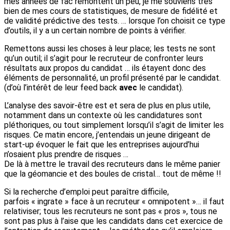
mes années de fac remontent un peu, je me souviens très
bien de mes cours de statistiques, de mesure de fidélité et
de validité prédictive des tests. … lorsque l’on choisit ce type
d’outils, il y a un certain nombre de points à vérifier.
Remettons aussi les choses à leur place; les tests ne sont
qu’un outil; il s’agit pour le recruteur de confronter leurs
résultats aux propos du candidat … ils étayent donc des
éléments de personnalité, un profil présenté par le candidat.
(d’où l’intérêt de leur feed back
avec
le candidat).
L’analyse des savoir-être est et sera de plus en plus utile,
notamment dans un contexte où les candidatures sont
pléthoriques, ou tout simplement lorsqu’il s’agit de limiter les
risques. Ce matin encore, j’entendais un jeune dirigeant de
start-up évoquer le fait que les entreprises aujourd’hui
n’osaient plus prendre de risques …
De là à mettre le travail des recruteurs dans le même panier
que la géomancie et des boules de cristal… tout de même !!
Si la recherche d’emploi peut paraître difficile,
parfois « ingrate » face à un recruteur « omnipotent »… il faut
relativiser; tous les recruteurs ne sont pas « pros », tous ne
sont pas plus à l’aise que les candidats dans cet exercice de