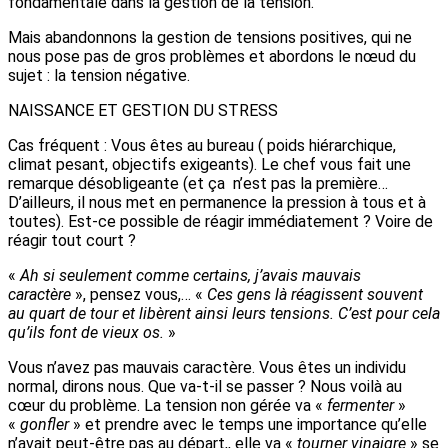
fondamentale dans la gestion de la tension.
Mais abandonnons la gestion de tensions positives, qui ne
nous pose pas de gros problèmes et abordons le nœud du
sujet : la tension négative.
NAISSANCE ET GESTION DU STRESS
Cas fréquent : Vous êtes au bureau ( poids hiérarchique,
climat pesant, objectifs exigeants). Le chef vous fait une
remarque désobligeante (et ça n’est pas la première…
D’ailleurs, il nous met en permanence la pression à tous et à
toutes). Est-ce possible de réagir immédiatement ? Voire de
réagir tout court ?
«
Ah si seulement comme certains, j’avais mauvais
caractère
», pensez vous,… «
Ces gens là réagissent souvent
au quart de tour et libèrent ainsi leurs tensions. C’est pour cela
qu’ils font de vieux os.
»
Vous n’avez pas mauvais caractère. Vous êtes un individu
normal, dirons nous. Que va-t-il se passer ? Nous voilà au
cœur du problème. La tension non gérée va «
fermenter
»
«
gonfler
» et prendre avec le temps une importance qu’elle
n’avait peut-être pas au départ,, elle va «
tourner vinaigre
» se