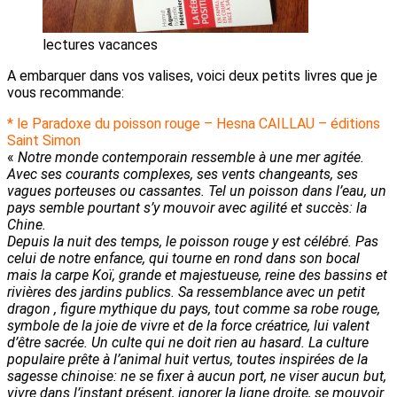
lectures vacances
A embarquer dans vos valises, voici deux petits livres que je
vous recommande:
* le Paradoxe du poisson rouge – Hesna CAILLAU – éditions
Saint Simon
«
Notre monde contemporain ressemble à une mer agitée.
Avec ses courants complexes, ses vents changeants, ses
vagues porteuses ou cassantes. Tel un poisson dans l’eau, un
pays semble pourtant s’y mouvoir avec agilité et succès: la
Chine.
Depuis la nuit des temps, le poisson rouge y est célébré. Pas
celui de notre enfance, qui tourne en rond dans son bocal
mais la carpe Koï, grande et majestueuse, reine des bassins et
rivières des jardins publics. Sa ressemblance avec un petit
dragon , figure mythique du pays, tout comme sa robe rouge,
symbole de la joie de vivre et de la force créatrice, lui valent
d’être sacrée. Un culte qui ne doit rien au hasard. La culture
populaire prête à l’animal huit vertus, toutes inspirées de la
sagesse chinoise: ne se fixer à aucun port, ne viser aucun but,
vivre dans l’instant présent, ignorer la ligne droite, se mouvoir