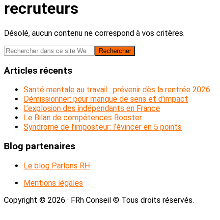
recruteurs
Désolé, aucun contenu ne correspond à vos critères.
Barre
Rechercher
dans
latérale
ce
Articles récents
principale
site
Web
Santé mentale au travail : prévenir dès la rentrée 2026
Démissionner: pour manque de sens et d’impact
L’explosion des indépendants en France
Le Bilan de compétences Booster
Syndrome de l’imposteur: l’évincer en 5 points
Blog partenaires
Le blog Parlons RH
Mentions légales
Copyright © 2026 · FRh Conseil © Tous droits réservés.