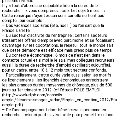
plusieurs niveaux :
Il y a tout d’abord une culpabilité liée à la durée de la
recherche … « vous comprenez ; cela fait déjà 6 mois … »
Cette remarque n’ayant aucun sens car elle ne tient pas
compte , par exemple :
– Des vacances scolaires (été, noël…) où l’on sait que la
France s’arrête…
– Du secteur d’activité de l’entreprise ; certains secteurs
utilisent les offres d’emploi avec parcimonie et se focalisent
davantage sur les cooptations, le réseau ; tout le monde sait
que cette démarche est efficace mais prend plus de temps
– Du contexte économique ; 6 mois ce n’est rien dans le
contexte actuel et si moi je le sais, mes collègues recruteurs
aussi ! la durée de recherche d’emploi oscillerait aujourd’hui,
pour un cadre, entre 10 à 12 mois tout secteur confondu.
– Particulièrement, cette durée varie aussi selon les motifs
de licenciements ; les licenciés économiques enregistrent
les plus grandes durées moyennes de chômage, plus de 500
jours au 1er trimestre 2012. (cf l’étude POLE EMPLOI
(http://www.keljob.com/conseils-
emploi/fileadmin/images_redac/Emploi_en_continu_2012/Et
emploi.pdf)
– De l’accompagnement dont bénéficiera la personne en
recherche ; celui-ci peut s’avérer utile pour permettre un bon