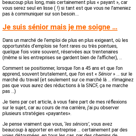
beaucoup plus long, mais certainement plus « payant », car
vous serez seul en lisse ( !) si tant est que vous ne l’ameniez
pas à communiquer sur son besoin….
Je suis sénior mais je me soigne …
Dans un marché de l’emploi de plus en plus exigeant, où les
opportunités d’emplois se font rares ou très pointues,
quelque fois voire souvent, réservées aux trentenaires
(même si les entreprises se gardent bien de l’afficher), …
Comment se positionner, lorsque l’on a 45 ans et que l’on
apprend, souvent brutalement, que l’on est «
Sénior
» … sur le
marché du travail (et seulement sur ce marché là … n’imaginez
pas que vous aurez des réductions à la SNCF, ça ne marche
pas …)
Je tiens par cet article, à vous faire part de mes réflexions
sur le sujet, car au cours de ma carrière, j’ai pu observer
plusieurs stratégies «payantes».
Je pense vraiment que vous, ‘
les séniors’
, vous avez
beaucoup à apporter en entreprise … certainement par des
voies détournées, en tous les cas, par des chemins de