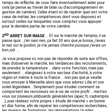
temps de réfléchir, de vous faire éventuellement aider pour
cela (je pense au travail de bilan ou d’accompagnement en
gestion de carrière). L’idée étant ici de repérer quel est votre
cœur de métier, les compétences dont vous disposez et
surtout celles sur lesquelles vous comptez vous appuyer
pour la dernière partie de votre carrière.
ND
2
ARRET SUR IMAGE
… Et sur le marché de l’emploi, il se
passe quoi ..
j’en sais rien, ça fait 30 ans que je bosse, j’avais
le nez sur le guidon, je n’ai jamais cherché puisque j’avais un
bon job
…
Je vous propose ici, non pas de répondre de suite aux offres,
mais d’observer le marché, les tendances des recrutements,
de prendre la température … dans votre fonction, mais pas
seulement … élargissez à votre secteur d’activité, à votre
région et même à toute la France … non pas que je veuille
vous envoyer à Marseille alors que vous adorez Lille et son
soleil légendaire… Simplement pour étudier comment se
comportent les recruteurs vis-à-vis de votre profil … mettez
vous sur plusieurs jobboards généralistes (apec.fr, cadremploi
…), puis réalisez votre propre « étude de marché » en bonne
et dûe forme, afin de repérer les compétences recherchées,
les niveaux de formations, les rémunérations (si elles