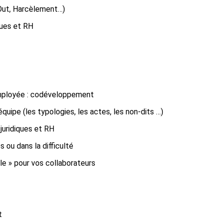
 Out, Harcèlement…)
ques et RH
 employée : codéveloppement
équipe (les typologies, les actes, les non-dits …)
juridiques et RH
 ou dans la difficulté
le » pour vos collaborateurs
t