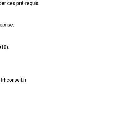
er ces pré-requis.
eprise.
018).
rhconseil.fr