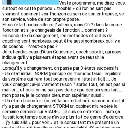
Vaste programme, me direz vous,
surtout en cette période « trouble » où l’on ne sait pas
vraiment comment voir l’horizon au sein de son entreprise, se
son service, voire de son propre poste.
Et si c’était mieux ailleurs ? ailleurs, mais Où ? dans la même
fonction et si je changeais de fonction … comment ?
En conduite du changement, les méthodes et outils de
coaching sont nombreux, peut être aussi nombreux qu’il y a
de coachs … N’est-ce pas ?
Je retiendrai ceux d’Alain Goudsmet, coach sportif, qui nous
indique qu’il y a plusieurs étapes avant de réussir le
changement :
Lorsqu’il y a changement, on passe par 3 états successifs :
• Un état initial : NORM (principe de l’homéostasie : équilibre
du système qui fera tout pour revenir à l’état initial) …. Je
veux changer ; ai-je vraiment raison ? après tout, on est pas si
mal ici … et puis, on ne sait pas de ce que demain sera fait …
mon poste, je le connais bien, mon supérieur aussi ..
• Un état d’inconfort (on vit la perturbation) : sans inconfort il
n’y a pas de changement STORM un cabinet m’a repéré la
semaine dernière sur VIADEO ; je suis en entretien… hum ça
faisait longtemps que je n’avais plus fait ce genre d’exercice
… j’y suis allé « pour voir » et le consultant m’a présenté un
poste attractif (meilleure rému, possibilité d’évolution pour