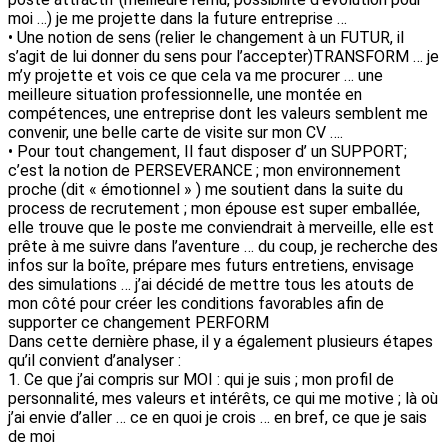
moi …) je me projette dans la future entreprise …
• Une notion de sens (relier le changement à un FUTUR, il
s’agit de lui donner du sens pour l’accepter)TRANSFORM … je
m’y projette et vois ce que cela va me procurer … une
meilleure situation professionnelle, une montée en
compétences, une entreprise dont les valeurs semblent me
convenir, une belle carte de visite sur mon CV ….
• Pour tout changement, Il faut disposer d’ un SUPPORT;
c’est la notion de PERSEVERANCE ; mon environnement
proche (dit « émotionnel » ) me soutient dans la suite du
process de recrutement ; mon épouse est super emballée,
elle trouve que le poste me conviendrait à merveille, elle est
prête à me suivre dans l’aventure … du coup, je recherche des
infos sur la boîte, prépare mes futurs entretiens, envisage
des simulations … j’ai décidé de mettre tous les atouts de
mon côté pour créer les conditions favorables afin de
supporter ce changement PERFORM
Dans cette dernière phase, il y a également plusieurs étapes
qu’il convient d’analyser :
1. Ce que j’ai compris sur MOI : qui je suis ; mon profil de
personnalité, mes valeurs et intérêts, ce qui me motive ; là où
j’ai envie d’aller … ce en quoi je crois … en bref, ce que je sais
de moi