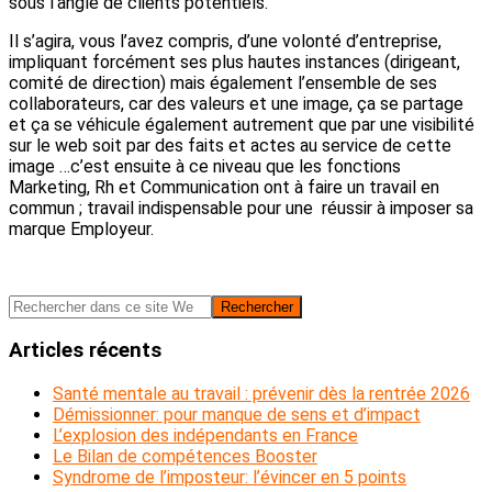
sous l’angle de clients potentiels.
Il s’agira, vous l’avez compris, d’une volonté d’entreprise,
impliquant forcément ses plus hautes instances (dirigeant,
comité de direction) mais également l’ensemble de ses
collaborateurs, car des valeurs et une image, ça se partage
et ça se véhicule également autrement que par une visibilité
sur le web soit par des faits et actes au service de cette
image …c’est ensuite à ce niveau que les fonctions
Marketing, Rh et Communication ont à faire un travail en
commun ; travail indispensable pour une réussir à imposer sa
marque Employeur.
Barre
Rechercher
dans
latérale
ce
Articles récents
principale
site
Web
Santé mentale au travail : prévenir dès la rentrée 2026
Démissionner: pour manque de sens et d’impact
L’explosion des indépendants en France
Le Bilan de compétences Booster
Syndrome de l’imposteur: l’évincer en 5 points