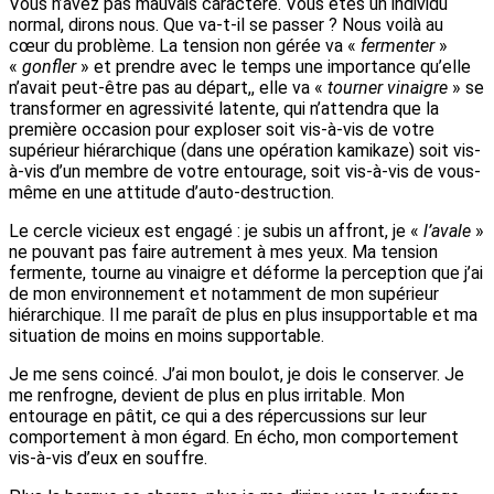
Vous n’avez pas mauvais caractère. Vous êtes un individu
normal, dirons nous. Que va-t-il se passer ? Nous voilà au
cœur du problème. La tension non gérée va «
fermenter
»
«
gonfler
» et prendre avec le temps une importance qu’elle
n’avait peut-être pas au départ,, elle va «
tourner vinaigre
» se
transformer en agressivité latente, qui n’attendra que la
première occasion pour exploser soit vis-à-vis de votre
supérieur hiérarchique (dans une opération kamikaze) soit vis-
à-vis d’un membre de votre entourage, soit vis-à-vis de vous-
même en une attitude d’auto-destruction.
Le cercle vicieux est engagé : je subis un affront, je «
l’avale
»
ne pouvant pas faire autrement à mes yeux. Ma tension
fermente, tourne au vinaigre et déforme la perception que j’ai
de mon environnement et notamment de mon supérieur
hiérarchique. Il me paraît de plus en plus insupportable et ma
situation de moins en moins supportable.
Je me sens coincé. J’ai mon boulot, je dois le conserver. Je
me renfrogne, devient de plus en plus irritable. Mon
entourage en pâtit, ce qui a des répercussions sur leur
comportement à mon égard. En écho, mon comportement
vis-à-vis d’eux en souffre.