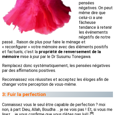
pensées
négatives. On peut
même dire que
celui-ci a une
fâcheuse
tendance à retenir
les événements
négatifs de notre
passé… Raison de plus pour faire le ménage et
« reconfigurer » votre mémoire avec des éléments positifs
et factuels; c’est la
propriété de renversement de la
mémoire
mise à jour par le Dr Susumu Tonegawa.
Remplacez donc systématiquement, les pensées négatives
par des affirmations positives.
Reconnaissez vos réussites et acceptez les éloges afin de
changer votre perception de vous-même.
3: Fuir la perfection
Connaissez vous le seul être capable de perfection ? moi
non, à part Dieu, Allah, Boudha … je ne vois pas ! Et, si vous me
lisez … je vous confirme que vous n’êtes pas lui!! 😇