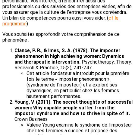
personnalité, vos intérêts; à rencontrer aussi des
professionnels ou des salariés des entreprises visées, afin de
vous assurer que la culture de l’entreprise vous conviendra.
Un bilan de compétences pourra aussi vous aider. (
cf le
programme
)
Vous souhaitez approfondir votre compréhension de ce
phénomène :
Clance, P. R., & Imes, S. A. (1978). The imposter
phenomenon in high achieving women: Dynamics
and therapeutic intervention.
Psychotherapy: Theory,
Research & Practice, 15(3), 241-247.
Cet article fondateur a introduit pour la première
fois le terme « imposter phenomenon »
(syndrome de l’imposteur) et a exploré ses
dynamiques, en particulier chez les femmes
hautement performantes.
Young, V. (2011). The secret thoughts of successful
women: Why capable people suffer from the
impostor syndrome and how to thrive in spite of it.
Crown Business.
Valerie Young examine le syndrome de l’imposteur
chez les femmes à succès et propose des