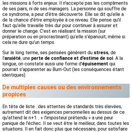
les missions à forts enjeux. Il n’accepte pas les compliments
de ses pairs, ni de ses managers. La personne qui souffre de
ce syndrome, a peur d’être découverte. Elle se dit qu’elle a
de la chance d’être employée à ce niveau. Elle pense qu’il
faut qu’elle travaille très dur pour continuer à assurer et
donner le change. C’est en réalisant la mission (sur
préparation ou en procrastinant) qu’elle s’épanouit; même si
cela ne dure qu’un temps.
Sur le long terme, ses pensées génèrent du
stress
, de
l’
anxiété
, une
perte de confiance et d’estime de soi
. A la
longue, on constate aussi une forme d’
épuisement
qui
pourrait s’apparenter au Burn-Out (les conséquences étant
identiques).
De multiples causes ou des environnements
propices
En tête de liste : des attentes de standards très élevées,
autrement dit des exigences personnelles au dessus de ce
qu’attend le n+1… « l’imposteur prétendu » a une peur
panique de l’échec. Il se veut être le meilleur, dans toutes les
situations. Il en fait donc plus que nécessaire, pour satisfaire