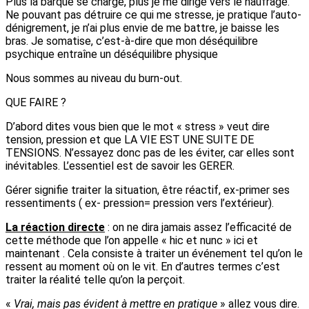
Plus la barque se charge, plus je me dirige vers le naufrage.
Ne pouvant pas détruire ce qui me stresse, je pratique l’auto-
dénigrement, je n’ai plus envie de me battre, je baisse les
bras. Je somatise, c’est-à-dire que mon déséquilibre
psychique entraîne un déséquilibre physique
Nous sommes au niveau du burn-out.
QUE FAIRE ?
D’abord dites vous bien que le mot « stress » veut dire
tension, pression et que LA VIE EST UNE SUITE DE
TENSIONS. N’essayez donc pas de les éviter, car elles sont
inévitables. L’essentiel est de savoir les GERER.
Gérer signifie traiter la situation, être réactif, ex-primer ses
ressentiments ( ex- pression= pression vers l’extérieur).
La réaction directe
: on ne dira jamais assez l’efficacité de
cette méthode que l’on appelle « hic et nunc » ici et
maintenant . Cela consiste à traiter un événement tel qu’on le
ressent au moment où on le vit. En d’autres termes c’est
traiter la réalité telle qu’on la perçoit.
«
Vrai, mais pas évident à mettre en pratique
» allez vous dire.