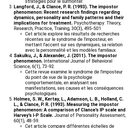
stratégies pour le surmonter.
Langford, J., & Clance, P. R. (1993). The impostor
phenomenon: Recent research findings regarding
dynamics, personality and family patterns and their
implications for treatment.
Psychotherapy: Theory,
Research, Practice, Training, 30(3), 495-501.
Cet article explore les résultats de recherches
récentes sur le syndrome de l’imposteur, en
mettant l’accent sur ses dynamiques, sa relation
avec la personnalité et les modèles familiaux.
Sakulku, J., & Alexander, J. (2011). The impostor
phenomenon.
International Journal of Behavioral
Science, 6(1), 73-92.
Cette revue examine le syndrome de l’imposteur
du point de vue de la psychologie
comportementale, en analysant ses
manifestations, ses causes et les conséquences
psychologiques.
Holmes, S. W., Kertay, L., Adamson, L. B., Holland, C.
L., & Clance, P. R. (1993). Measuring the impostor
phenomenon: A comparison of Clance’s IP scale and
Harvey’s I-P Scale.
Journal of Personality Assessment,
60(1), 48-59.
Cet article compare différentes échelles de