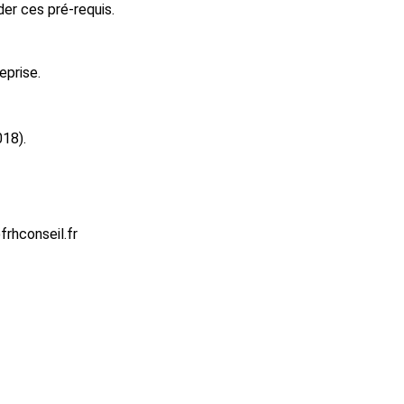
er ces pré-requis.
eprise.
018).
rhconseil.fr