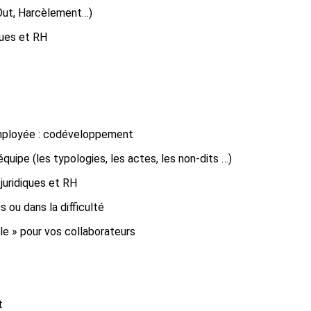
 Out, Harcèlement…)
ques et RH
 employée : codéveloppement
équipe (les typologies, les actes, les non-dits …)
juridiques et RH
 ou dans la difficulté
le » pour vos collaborateurs
t