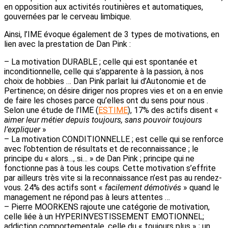
en opposition aux activités routinières et automatiques,
gouvernées par le cerveau limbique.
Ainsi, l’IME évoque également de 3 types de motivations, en
lien avec la prestation de Dan Pink :
– La motivation DURABLE ; celle qui est spontanée et
inconditionnelle, celle qui s’apparente à la passion, à nos
choix de hobbies … Dan Pink parlait lui d’Autonomie et de
Pertinence; on désire diriger nos propres vies et on a en envie
de faire les choses parce qu’elles ont du sens pour nous .
Selon une étude de l’IME (
ESTIME
), 17% des actifs disent «
aimer leur métier depuis toujours, sans pouvoir toujours
l’expliquer
»
– La motivation CONDITIONNELLE ; est celle qui se renforce
avec l’obtention de résultats et de reconnaissance ; le
principe du « alors…, si… » de Dan Pink ; principe qui ne
fonctionne pas à tous les coups. Cette motivation s’effrite
par ailleurs très vite si la reconnaissance n’est pas au rendez-
vous. 24% des actifs sont «
facilement démotivés
» quand le
management ne répond pas à leurs attentes …
– Pierre MOORKENS rajoute une catégorie de motivation,
celle liée à un HYPERINVESTISSEMENT EMOTIONNEL;
addiction comportementale, celle du « toujours plus » ; un