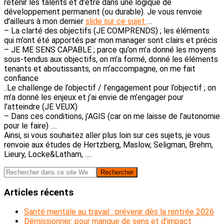
retenir les talents et d’être dans une logique de
développement permanent (ou durable). Je vous renvoie
d’ailleurs à mon dernier
slide sur ce sujet
…
– La clarté des objectifs (JE COMPRENDS) ; les éléments
qui m’ont été apportés par mon manager sont clairs et précis
– JE ME SENS CAPABLE ; parce qu’on m’a donné les moyens
sous-tendus aux objectifs, on m’a formé, donné les éléments
tenants et aboutissants, on m’accompagne, on me fait
confiance
..Le challenge de l’objectif / l’engagement pour l’objectif ; on
m’a donné les enjeux et j’ai envie de m’engager pour
l’atteindre (JE VEUX)
– Dans ces conditions, j’AGIS (car on me laisse de l’autonomie
pour le faire) ….
Ainsi, si vous souhaitez aller plus loin sur ces sujets, je vous
renvoie aux études de Hertzberg, Maslow, Seligman, Brehm,
Lieury, Locke&Latham, ….
Barre
Rechercher
dans
latérale
ce
Articles récents
principale
site
Web
Santé mentale au travail : prévenir dès la rentrée 2026
Démissionner: pour manque de sens et d’impact