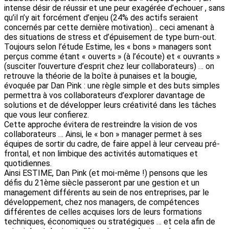
intense désir de réussir et une peur exagérée d’echouer , sans
qu’il n’y ait forcément d’enjeu (24% des actifs seraient
concernés par cette dernière motivation)… ceci amenant à
des situations de stress et d’épuisement de type burn-out.
Toujours selon l’étude Estime, les « bons » managers sont
perçus comme étant « ouverts » (à l’écoute) et « ouvrants »
(susciter l’ouverture d’esprit chez leur collaborateurs) … on
retrouve la théorie de la boîte à punaises et la bougie,
évoquée par Dan Pink : une règle simple et des buts simples
permettra à vos collaborateurs d’explorer davantage de
solutions et de développer leurs créativité dans les tâches
que vous leur confierez.
Cette approche évitera de restreindre la vision de vos
collaborateurs … Ainsi, le « bon » manager permet à ses
équipes de sortir du cadre, de faire appel à leur cerveau pré-
frontal, et non limbique des activités automatiques et
quotidiennes.
Ainsi ESTIME, Dan Pink (et moi-même !) pensons que les
défis du 21ème siècle passeront par une gestion et un
management différents au sein de nos entreprises, par le
développement, chez nos managers, de compétences
différentes de celles acquises lors de leurs formations
techniques, économiques ou stratégiques … et cela afin de