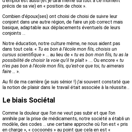
d’emploi est aussi (et je dirai même surtout à ce moment
précis de sa vie) en « position de choix ».
Combien d’époux(ses) ont choisi de choisi de suivre leur
conjoint dans une autre région, de faire un job correct mais
basique, adaptable aux déplacements éventuels de leurs
conjoints …
Notre éducation, notre culture même, ne nous aident pas
dans tout cela. «
Tu es bon à l’école mon fils, choisis un
cursus scientifique
» … au lieu de «
tu es bon mon fils, tu as la
possibilité de choisir la voie qu’il te plaît
» …. Ou encore «
tu
n’es pas bon à l’école mon fils, qu’est-ce que toi, tu aimerais
faire …
».
Au fil de ma carrière (je suis sénior !) j’ai souvent constaté que
la notion de plaisir dans le travail était associée à la réussite…
Le biais Sociétal
Comme la douleur que l’on ne veut pas subir et que l’on
annihile par la prise de médicaments, notre société a établi un
modèle, des codes … une certaine approche où l’on est « pris
en charge », « cocoonés » au point que cela en est «