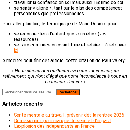
travailler la confiance en soi mais aussi l’Estime de soi
se sentir « aligné », tant sur le plan des compétences
personnelles que professionnelles.
Pour aller plus loin, le témoignage de Marie Dosière pour :
se reconnecter à l’enfant que vous étiez (vos
ressources)
se faire confiance en osant faire et refaire … à retouver
ici
A méditer pour finir cet article, cette citation de Paul Valéry:
«
Nous créons nos malheurs avec une ingéniosité, un
raffinement, qui n’ont d’égal que notre inconscience à nous en
reconnaître l’auteur
».
Barre
Rechercher
dans
latérale
ce
Articles récents
principale
site
Web
Santé mentale au travail : prévenir dès la rentrée 2026
Démissionner: pour manque de sens et d’impact
L’explosion des indépendants en France