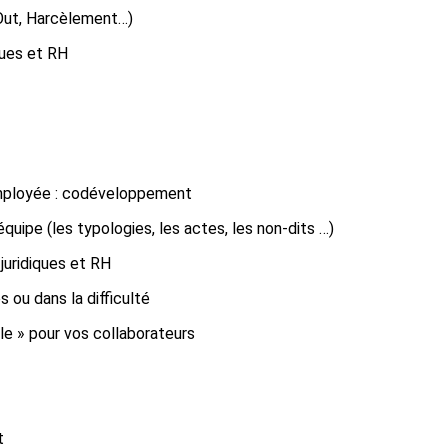
 Out, Harcèlement…)
ques et RH
 employée : codéveloppement
équipe (les typologies, les actes, les non-dits …)
juridiques et RH
 ou dans la difficulté
le » pour vos collaborateurs
t