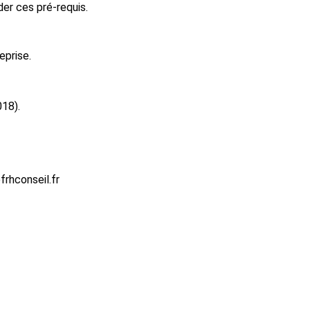
er ces pré-requis.
eprise.
018).
rhconseil.fr