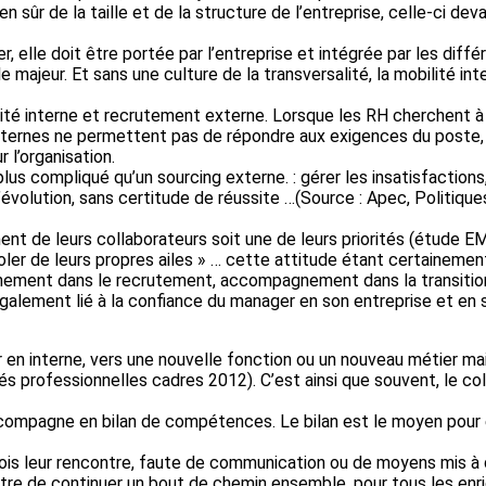
 sûr de la taille et de la structure de l’entreprise, celle-ci deva
r, elle doit être portée par l’entreprise et intégrée par les diff
e majeur. Et sans une culture de la transversalité, la mobilité in
ité interne et recrutement externe. Lorsque les RH cherchent à po
internes ne permettent pas de répondre aux exigences du poste, 
 l’organisation.
s compliqué qu’un sourcing externe. : gérer les insatisfactions, 
l’évolution, sans certitude de réussite …(Source : Apec, Politiqu
nt de leurs collaborateurs soit une de leurs priorités (étud
oler de leurs propres ailes » … cette attitude étant certaineme
ment dans le recrutement, accompagnement dans la transition
également lié à la confiance du manager en son entreprise et en
 en interne, vers une nouvelle fonction ou un nouveau métier mai
s professionnelles cadres 2012). C’est ainsi que souvent, le coll
compagne en bilan de compétences. Le bilan est le moyen pour e
is leur rencontre, faute de communication ou de moyens mis à dis
ettre de continuer un bout de chemin ensemble, pour tous les en