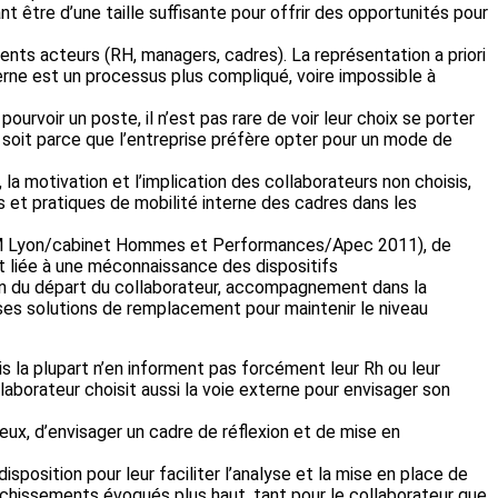
nt être d’une taille suffisante pour offrir des opportunités pour
érents acteurs (RH, managers, cadres). La représentation a priori
terne est un processus plus compliqué, voire impossible à
urvoir un poste, il n’est pas rare de voir leur choix se porter
soit parce que l’entreprise préfère opter pour un mode de
la motivation et l’implication des collaborateurs non choisis,
es et pratiques de mobilité interne des cadres dans les
e EM Lyon/cabinet Hommes et Performances/Apec 2011), de
nt liée à une méconnaissance des dispositifs
 du départ du collaborateur, accompagnement dans la
 ses solutions de remplacement pour maintenir le niveau
s la plupart n’en informent pas forcément leur Rh ou leur
aborateur choisit aussi la voie externe pour envisager son
ux, d’envisager un cadre de réflexion et de mise en
position pour leur faciliter l’analyse et la mise en place de
richissements évoqués plus haut, tant pour le collaborateur que