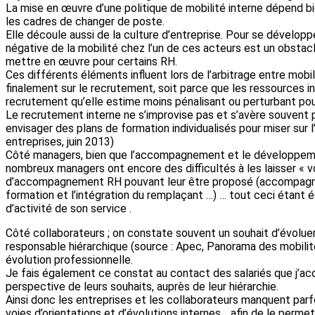
La mise en œuvre d’une politique de mobilité interne dépend bien
les cadres de changer de poste.
Elle découle aussi de la culture d’entreprise. Pour se développe
négative de la mobilité chez l’un de ces acteurs est un obstacl
mettre en œuvre pour certains RH.
Ces différents éléments influent lors de l’arbitrage entre mobil
finalement sur le recrutement, soit parce que les ressources 
recrutement qu’elle estime moins pénalisant ou perturbant pour
Le recrutement interne ne s’improvise pas et s’avère souvent plu
envisager des plans de formation individualisés pour miser sur 
entreprises, juin 2013)
Côté managers, bien que l’accompagnement et le développeme
nombreux managers ont encore des difficultés à les laisser « v
d’accompagnement RH pouvant leur être proposé (accompagne
formation et l’intégration du remplaçant …) … tout ceci étant 
d’activité de son service .
Côté collaborateurs ; on constate souvent un souhait d’évoluer
responsable hiérarchique (source : Apec, Panorama des mobilité
évolution professionnelle.
Je fais également ce constat au contact des salariés que j’ac
perspective de leurs souhaits, auprès de leur hiérarchie.
Ainsi donc les entreprises et les collaborateurs manquent parfo
voies d’orientations et d’évolutions internes… afin de le perm