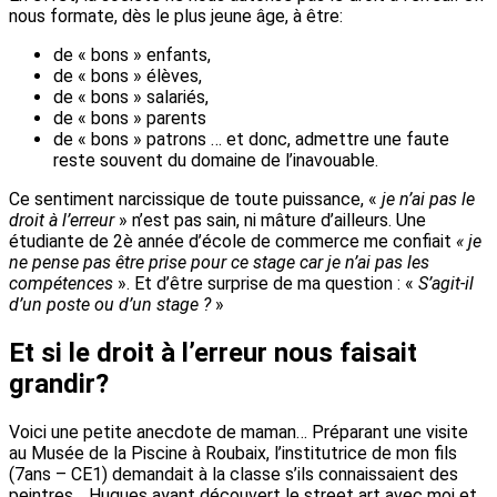
nous formate, dès le plus jeune âge, à être:
de « bons » enfants,
de « bons » élèves,
de « bons » salariés,
de « bons » parents
de « bons » patrons … et donc, admettre une faute
reste souvent du domaine de l’inavouable.
Ce sentiment narcissique de toute puissance, «
je n’ai pas le
droit à l’erreur
» n’est pas sain, ni mâture d’ailleurs. Une
étudiante de 2è année d’école de commerce me confiait
« je
ne pense pas être prise pour ce stage car je n’ai pas les
compétences
». Et d’être surprise de ma question : «
S’agit-il
d’un poste ou d’un stage ?
»
Et si le droit à l’erreur nous faisait
grandir?
Voici une petite anecdote de maman… Préparant une visite
au Musée de la Piscine à Roubaix, l’institutrice de mon fils
(7ans – CE1) demandait à la classe s’ils connaissaient des
peintres… Hugues ayant découvert le street art avec moi et