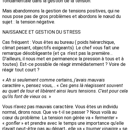
fondamentale dans la gestion de la tension.
Mais abandonnons la gestion de tensions positives, qui ne
nous pose pas de gros problèmes et abordons le nœud du
sujet : la tension négative.
NAISSANCE ET GESTION DU STRESS
Cas fréquent : Vous êtes au bureau ( poids hiérarchique,
climat pesant, objectifs exigeants). Le chef vous fait une
remarque désobligeante (et ça n’est pas la première…
D’ailleurs, il nous met en permanence la pression à tous et à
toutes). Est-ce possible de réagir immédiatement ? Voire de
réagir tout court ?
«
Ah si seulement comme certains, j’avais mauvais
caractère
», pensez vous,… «
Ces gens là réagissent souvent
au quart de tour et libèrent ainsi leurs tensions. C’est pour cela
qu’ils font de vieux os.
»
Vous n’avez pas mauvais caractère. Vous êtes un individu
normal, dirons nous. Que va-t-il se passer ? Nous voilà au
cœur du problème. La tension non gérée va «
fermenter
»
«
gonfler
» et prendre avec le temps une importance qu’elle
n’avait peut-être pas au départ,, elle va «
tourner vinaigre
» se