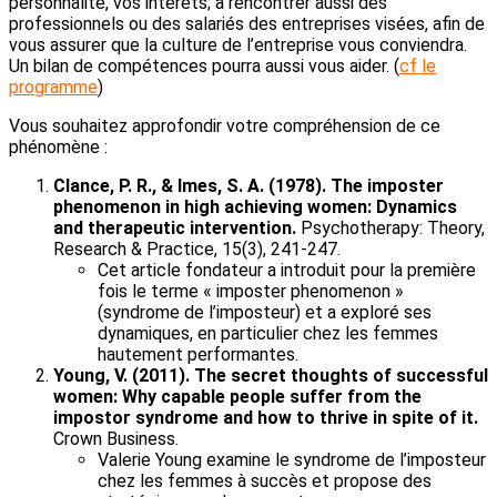
personnalité, vos intérêts; à rencontrer aussi des
professionnels ou des salariés des entreprises visées, afin de
vous assurer que la culture de l’entreprise vous conviendra.
Un bilan de compétences pourra aussi vous aider. (
cf le
programme
)
Vous souhaitez approfondir votre compréhension de ce
phénomène :
Clance, P. R., & Imes, S. A. (1978). The imposter
phenomenon in high achieving women: Dynamics
and therapeutic intervention.
Psychotherapy: Theory,
Research & Practice, 15(3), 241-247.
Cet article fondateur a introduit pour la première
fois le terme « imposter phenomenon »
(syndrome de l’imposteur) et a exploré ses
dynamiques, en particulier chez les femmes
hautement performantes.
Young, V. (2011). The secret thoughts of successful
women: Why capable people suffer from the
impostor syndrome and how to thrive in spite of it.
Crown Business.
Valerie Young examine le syndrome de l’imposteur
chez les femmes à succès et propose des