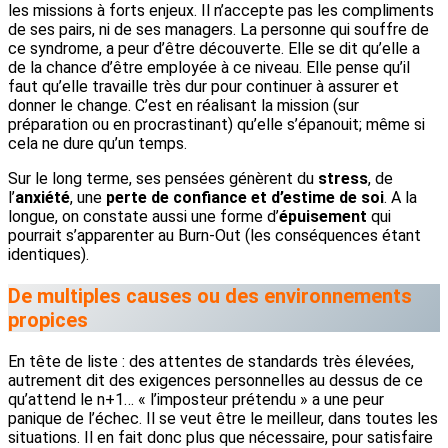
les missions à forts enjeux. Il n’accepte pas les compliments
de ses pairs, ni de ses managers. La personne qui souffre de
ce syndrome, a peur d’être découverte. Elle se dit qu’elle a
de la chance d’être employée à ce niveau. Elle pense qu’il
faut qu’elle travaille très dur pour continuer à assurer et
donner le change. C’est en réalisant la mission (sur
préparation ou en procrastinant) qu’elle s’épanouit; même si
cela ne dure qu’un temps.
Sur le long terme, ses pensées génèrent du
stress
, de
l’
anxiété
, une
perte de confiance et d’estime de soi
. A la
longue, on constate aussi une forme d’
épuisement
qui
pourrait s’apparenter au Burn-Out (les conséquences étant
identiques).
De multiples causes ou des environnements
propices
En tête de liste : des attentes de standards très élevées,
autrement dit des exigences personnelles au dessus de ce
qu’attend le n+1… « l’imposteur prétendu » a une peur
panique de l’échec. Il se veut être le meilleur, dans toutes les
situations. Il en fait donc plus que nécessaire, pour satisfaire