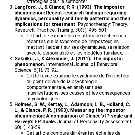
stratégies pour le surmonter.
Langford, J., & Clance, P. R. (1993). The impostor
phenomenon: Recent research findings regarding
dynamics, personality and family patterns and their
implications for treatment.
Psychotherapy: Theory,
Research, Practice, Training, 30(3), 495-501.
Cet article explore les résultats de recherches
récentes sur le syndrome de l’imposteur, en
mettant l’accent sur ses dynamiques, sa relation
avec la personnalité et les modèles familiaux.
Sakulku, J., & Alexander, J. (2011). The impostor
phenomenon.
International Journal of Behavioral
Science, 6(1), 73-92.
Cette revue examine le syndrome de l’imposteur
du point de vue de la psychologie
comportementale, en analysant ses
manifestations, ses causes et les conséquences
psychologiques.
Holmes, S. W., Kertay, L., Adamson, L. B., Holland, C.
L., & Clance, P. R. (1993). Measuring the impostor
phenomenon: A comparison of Clance’s IP scale and
Harvey’s I-P Scale.
Journal of Personality Assessment,
60(1), 48-59.
Cet article compare différentes échelles de