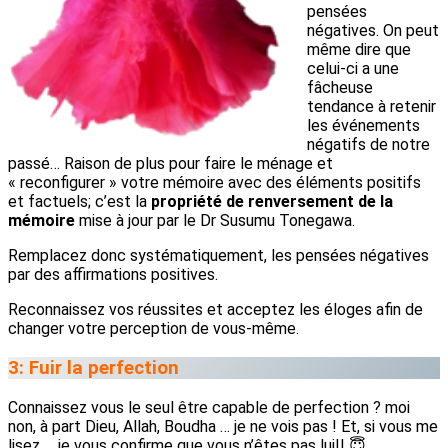
pensées
négatives. On peut
même dire que
celui-ci a une
fâcheuse
tendance à retenir
les événements
négatifs de notre
passé… Raison de plus pour faire le ménage et
« reconfigurer » votre mémoire avec des éléments positifs
et factuels; c’est la
propriété de renversement de la
mémoire
mise à jour par le Dr Susumu Tonegawa.
Remplacez donc systématiquement, les pensées négatives
par des affirmations positives.
Reconnaissez vos réussites et acceptez les éloges afin de
changer votre perception de vous-même.
3: Fuir la perfection
Connaissez vous le seul être capable de perfection ? moi
non, à part Dieu, Allah, Boudha … je ne vois pas ! Et, si vous me
lisez … je vous confirme que vous n’êtes pas lui!! 😇