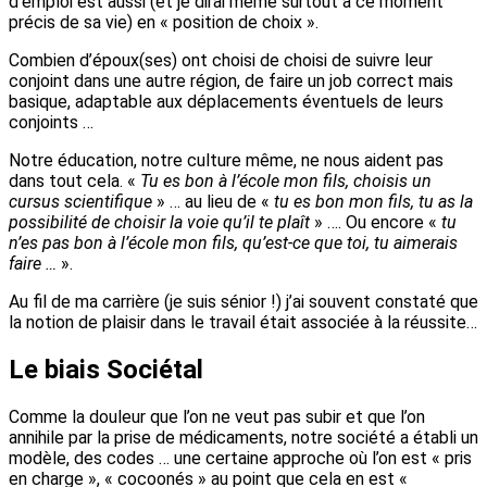
d’emploi est aussi (et je dirai même surtout à ce moment
précis de sa vie) en « position de choix ».
Combien d’époux(ses) ont choisi de choisi de suivre leur
conjoint dans une autre région, de faire un job correct mais
basique, adaptable aux déplacements éventuels de leurs
conjoints …
Notre éducation, notre culture même, ne nous aident pas
dans tout cela. «
Tu es bon à l’école mon fils, choisis un
cursus scientifique
» … au lieu de «
tu es bon mon fils, tu as la
possibilité de choisir la voie qu’il te plaît
» …. Ou encore «
tu
n’es pas bon à l’école mon fils, qu’est-ce que toi, tu aimerais
faire …
».
Au fil de ma carrière (je suis sénior !) j’ai souvent constaté que
la notion de plaisir dans le travail était associée à la réussite…
Le biais Sociétal
Comme la douleur que l’on ne veut pas subir et que l’on
annihile par la prise de médicaments, notre société a établi un
modèle, des codes … une certaine approche où l’on est « pris
en charge », « cocoonés » au point que cela en est «