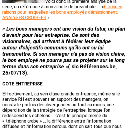
Voici donc la première analyse de la
série, en référence à mon article de préambule …. »
6 bonnes
raisons pour lesquelles les bons employés démissionnent:
ANALYSES CROISEES
»
«
Les bons managers ont une
vision du futur
, un plan
d’avenir pour leur entreprise. Ce sont des
visionnaires, qui arrivent à fédérer leur équipe
autour d’
objectifs communs
qu’ils ont su lui
transmettre. Si son manager n’a pas de
vision
claire,
le bon employé ne pourra pas
se projeter sur le long
terme
dans son entreprise
»( sic Références.be,
25/07/13).
COTE ENTREPRISE
Effectivement, au sein d’une grande entreprise, même si le
service RH est souvent en support des managers, on
constate parfois des divergences ou tout au moins, une
déperdition de la stratégie de l’entreprise, lorsque l’on
redescend les échelons … c’est le principe même du
« téléphone arabe » … la différence entre l’information
diffusée et l’information perçue, dont on sait tous que nous