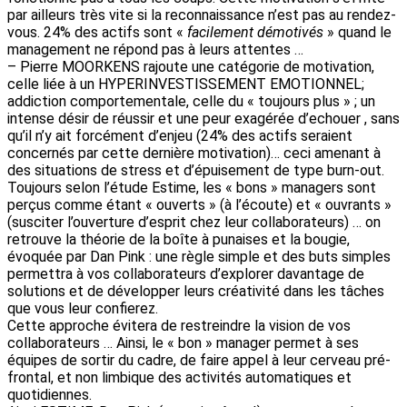
par ailleurs très vite si la reconnaissance n’est pas au rendez-
vous. 24% des actifs sont «
facilement démotivés
» quand le
management ne répond pas à leurs attentes …
– Pierre MOORKENS rajoute une catégorie de motivation,
celle liée à un HYPERINVESTISSEMENT EMOTIONNEL;
addiction comportementale, celle du « toujours plus » ; un
intense désir de réussir et une peur exagérée d’echouer , sans
qu’il n’y ait forcément d’enjeu (24% des actifs seraient
concernés par cette dernière motivation)… ceci amenant à
des situations de stress et d’épuisement de type burn-out.
Toujours selon l’étude Estime, les « bons » managers sont
perçus comme étant « ouverts » (à l’écoute) et « ouvrants »
(susciter l’ouverture d’esprit chez leur collaborateurs) … on
retrouve la théorie de la boîte à punaises et la bougie,
évoquée par Dan Pink : une règle simple et des buts simples
permettra à vos collaborateurs d’explorer davantage de
solutions et de développer leurs créativité dans les tâches
que vous leur confierez.
Cette approche évitera de restreindre la vision de vos
collaborateurs … Ainsi, le « bon » manager permet à ses
équipes de sortir du cadre, de faire appel à leur cerveau pré-
frontal, et non limbique des activités automatiques et
quotidiennes.