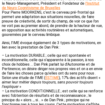
le Neuro-Management, Président et Fondateur de
l’Institut
de Neuro Cognitivisme de Bruxelles
Pour Pierre MOORKENS, c’est le cerveau pré-frontal qui
permet une adaptation aux situations nouvelles, de faire
preuve de créativité, de sortir du champ, de voir ce que l’on
ne voit pas au premier abord, de prendre de la hauteur de vue,
en opposition aux activités routinières et automatiques,
gouvernées par le cerveau limbique.
Ainsi, l’IME évoque également de 3 types de motivations, en
lien avec la prestation de Dan Pink :
– La motivation DURABLE ; celle qui est spontanée et
inconditionnelle, celle qui s’apparente à la passion, à nos
choix de hobbies … Dan Pink parlait lui d’Autonomie et de
Pertinence; on désire diriger nos propres vies et on a en envie
de faire les choses parce qu’elles ont du sens pour nous .
Selon une étude de l’IME (
ESTIME
), 17% des actifs disent «
aimer leur métier depuis toujours, sans pouvoir toujours
l’expliquer
»
– La motivation CONDITIONNELLE ; est celle qui se renforce
avec l’obtention de résultats et de reconnaissance ; le
principe du « alors…, si… » de Dan Pink ; principe qui ne
fonctionne pas à tous les coups. Cette motivation s’effrite