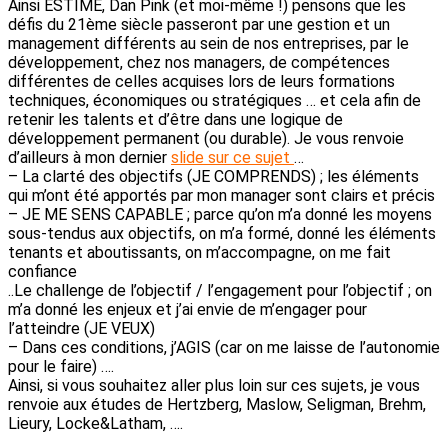
Ainsi ESTIME, Dan Pink (et moi-même !) pensons que les
défis du 21ème siècle passeront par une gestion et un
management différents au sein de nos entreprises, par le
développement, chez nos managers, de compétences
différentes de celles acquises lors de leurs formations
techniques, économiques ou stratégiques … et cela afin de
retenir les talents et d’être dans une logique de
développement permanent (ou durable). Je vous renvoie
d’ailleurs à mon dernier
slide sur ce sujet
…
– La clarté des objectifs (JE COMPRENDS) ; les éléments
qui m’ont été apportés par mon manager sont clairs et précis
– JE ME SENS CAPABLE ; parce qu’on m’a donné les moyens
sous-tendus aux objectifs, on m’a formé, donné les éléments
tenants et aboutissants, on m’accompagne, on me fait
confiance
..Le challenge de l’objectif / l’engagement pour l’objectif ; on
m’a donné les enjeux et j’ai envie de m’engager pour
l’atteindre (JE VEUX)
– Dans ces conditions, j’AGIS (car on me laisse de l’autonomie
pour le faire) ….
Ainsi, si vous souhaitez aller plus loin sur ces sujets, je vous
renvoie aux études de Hertzberg, Maslow, Seligman, Brehm,
Lieury, Locke&Latham, ….